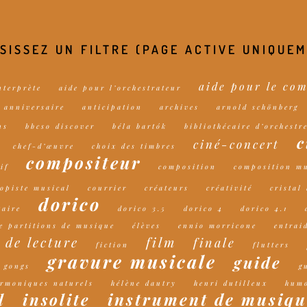
SISSEZ UN FILTRE (PAGE ACTIVE UNIQUE
aide pour le co
nterprète
aide pour l’orchestrateur
anniversaire
anticipation
archives
arnold schönberg
ns
bbcso discover
béla bartók
bibliothécaire d’orchestr
c
ciné-concert
chef-d’œuvre
choix des timbres
compositeur
if
composition
composition mu
copiste musical
courrier
créateurs
créativité
cristal
dorico
aire
dorico 3.5
dorico 4
dorico 4.1
de partitions de musique
élèves
ennio morricone
entrai
 de lecture
film
finale
fiction
flutters
gravure musicale
guide
gongs
g
rmoniques naturels
hélène dautry
henri dutilleux
hum
instrument de musiqu
l
insolite