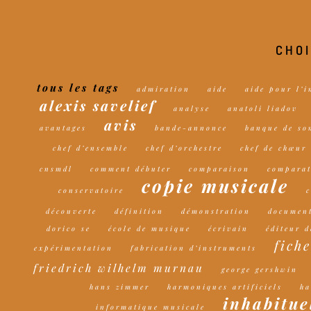
CHOI
tous les tags
admiration
aide
aide pour l’i
alexis savelief
analyse
anatoli liadov
avis
avantages
bande-annonce
banque de so
chef d’ensemble
chef d’orchestre
chef de chœur
cnsmdl
comment débuter
comparaison
comparat
copie musicale
conservatoire
découverte
définition
démonstration
document
dorico se
école de musique
écrivain
éditeur 
fiche
expérimentation
fabrication d’instruments
friedrich wilhelm murnau
george gershwin
hans zimmer
harmoniques artificiels
ha
inhabitue
informatique musicale