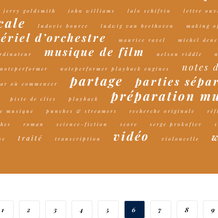
jerry goldsmith
john williams
lalo schifrin
lettre ouv
cale
ludovic bource
ludwig van beethoven
making o
ériel d’orchestre
maurice ravel
michel den
musique de film
rdinateur
nelson riddle
notes 
noteperformer
noteperformer playback engines
partage
parties sépa
ar où commencer
préparation mu
piste de clics
playback
de musique
punches & streamers
recherche originale
réf
thes
roman
science-fiction
score
serge prokofiev
s
vidéo
traité
ue
transcription
violoncelle
1
2
3
4
5
6
7
8
9