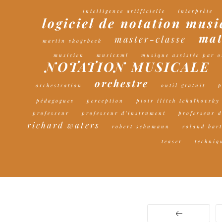
intelligence artificielle
interprète
logiciel de notation musi
mat
master-classe
martin skogsbeck
musicien
musicxml
musique assistée par o
NOTATION MUSICALE
orchestre
orchestration
outil gratuit
p
pédagogues
perception
piotr ilitch tchaïkovsky
professeur
professeur d’instrument
professeur 
richard waters
robert schumann
roland bar
teaser
techniq