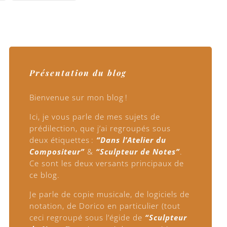
Suiv. ►
Présentation du blog
Bienvenue sur mon blog !
Ici, je vous parle de mes sujets de
prédilection, que j’ai regroupés sous
deux étiquettes :
“Dans l’Atelier du
Compositeur”
&
“Sculpteur de Notes”
.
Ce sont les deux versants principaux de
ce blog.
Je parle de copie musicale, de logiciels de
notation, de Dorico en particulier (tout
ceci regroupé sous l’égide de
“Sculpteur