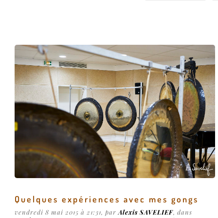
◄ Préc.
Quelques expériences avec mes gongs
vendredi 8 mai 2015 à 21:31
, par
Alexis SAVELIEF
, dans