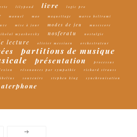
livre
erte
lilypond
logic pro
f
manuel
mao
maquettage
marco beltrami
modes de jeu
euve
mise à jour
musescore
nosferatu
nikolaï myaskovsky
nostalgie
de lecture
olivier messiaen
orchestrateur
partitions de musique
rées
sicale
présentation
processus
lexion
résonances par sympathie
richard strauss
ibelius
souvenirs
stephen king
synchronisation
waterphone