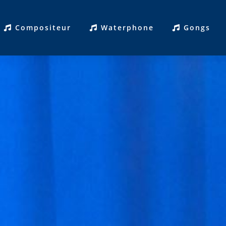
Compositeur
Waterphone
Gongs