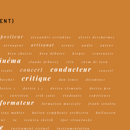
MENT)
mpositeur
alexandre scriabine
alexis descharmes
artisanat
arrangeur
astuce
audio
auteur
e
bien choisir
bien débuter
biopic
centenaire
inéma
claude debussy
clix
cnsm de lyon
conducteur
concert
sicale
conseil
critique
 baschet
dan jones
décadence
dorico 5
dorico 5.1
dorico elements
dorico pro
de
entretien
erik satie
étudiants
expérience
formateur
formation musicale
frank sinatra
ustav mahler
halion symphonic orchestra
halloween
our
ia
iconica sketch
igor strawinsky
e
instrument virtuel
instrumentation