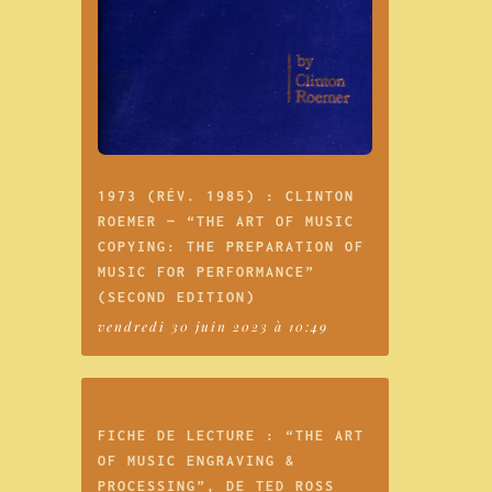
1973 (RÉV. 1985) : CLINTON
ROEMER — “THE ART OF MUSIC
COPYING: THE PREPARATION OF
MUSIC FOR PERFORMANCE”
(SECOND EDITION)
vendredi 30 juin 2023 à 10:49
FICHE DE LECTURE : “THE ART
OF MUSIC ENGRAVING &
PROCESSING”, DE TED ROSS