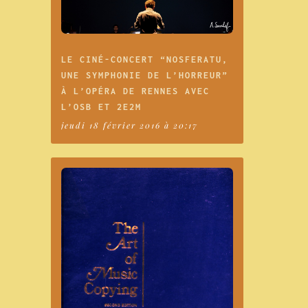
LE CINÉ-CONCERT “NOSFERATU,
UNE SYMPHONIE DE L’HORREUR”
À L’OPÉRA DE RENNES AVEC
L’OSB ET 2E2M
jeudi 18 février 2016 à 20:17