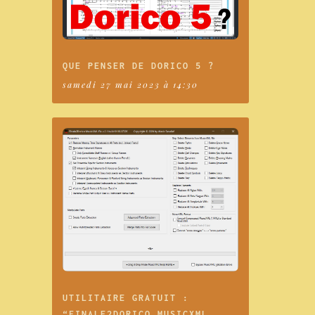
QUE PENSER DE DORICO 5 ?
samedi 27 mai 2023 à 14:30
UTILITAIRE GRATUIT :
“FINALE2DORICO MUSICXML