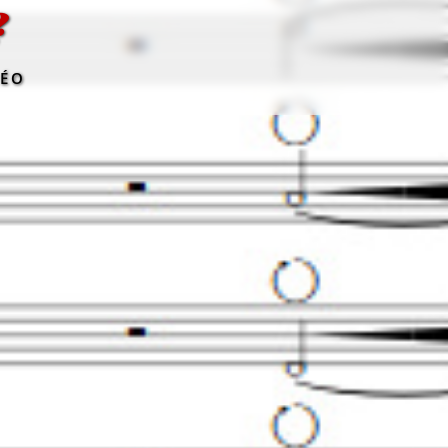
?
DÉO