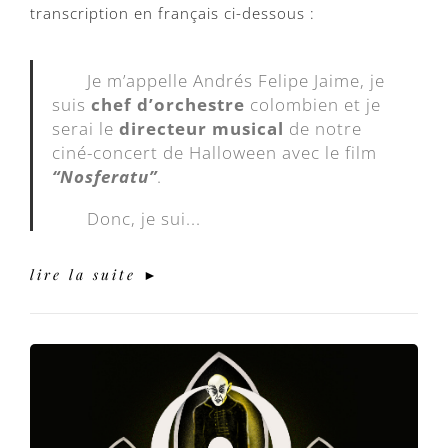
transcription en français ci-dessous :
Je m’appelle Andrés Felipe Jaime, je
suis
chef d’orchestre
colombien et je
serai le
directeur musical
de notre
ciné-concert de Halloween avec le film
“Nosferatu”
.
Donc, je sui...
lire la suite ►