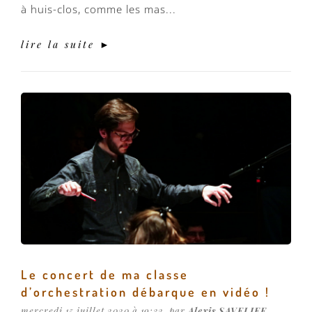
à huis-clos, comme les mas...
lire la suite ►
Le concert de ma classe
d’orchestration débarque en vidéo !
mercredi 15 juillet 2020 à 19:32, par
Alexis SAVELIEF
,