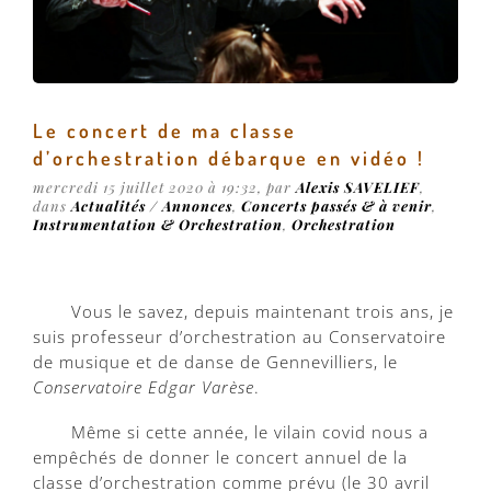
Le concert de ma classe
d’orchestration débarque en vidéo !
mercredi 15 juillet 2020 à 19:32
, par
Alexis SAVELIEF
,
dans
Actualités / Annonces
,
Concerts passés & à venir
,
Instrumentation & Orchestration
,
Orchestration
Vous le savez, depuis maintenant trois ans, je
suis professeur d’orchestration au Conservatoire
de musique et de danse de Gennevilliers, le
Conservatoire Edgar Varèse
.
Même si cette année, le vilain covid nous a
empêchés de donner le concert annuel de la
classe d’orchestration comme prévu (le 30 avril