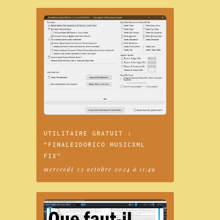
UTILITAIRE GRATUIT :
“FINALE2DORICO MUSICXML
FIX”
mercredi 23 octobre 2024 à 11:49