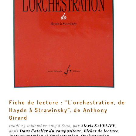
Fiche de lecture : “L’orchestration, de
Haydn à Strawinsky”, de Anthony
Girard
lundi 23 septembre 2013 à 8:00
, par
Alexis SAVELIEF
,
dans
Dans l’atelier du compositeur
,
Fiches de lecture
,
Instrumentation & Orchestration
,
Orchestration