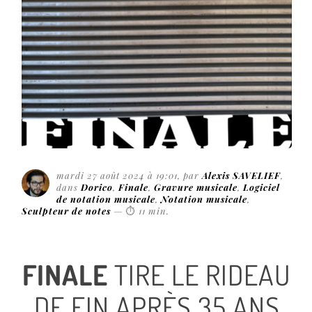
mardi 27 août 2024 à 19:01
, par
Alexis SAVELIEF
,
dans
Dorico
,
Finale
,
Gravure musicale
,
Logiciel
de notation musicale
,
Notation musicale
,
Sculpteur de notes
—
⏱
11 min
.
FINALE
TIRE LE RIDEAU
DE FIN APRÈS 35 ANS