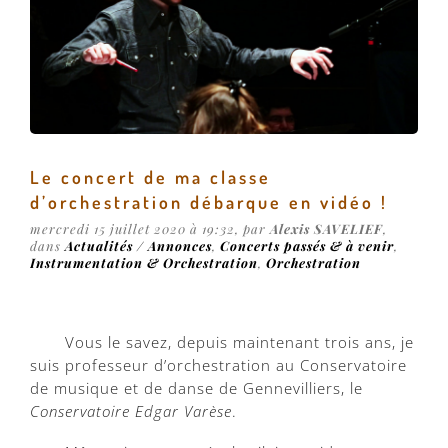
Le concert de ma classe
d’orchestration débarque en vidéo !
mercredi 15 juillet 2020 à 19:32, par
Alexis SAVELIEF
,
dans
Actualités / Annonces
,
Concerts passés & à venir
,
Instrumentation & Orchestration
,
Orchestration
Vous le savez, depuis maintenant trois ans, je
suis professeur d’orchestration au Conservatoire
de musique et de danse de Gennevilliers, le
Conservatoire Edgar Varèse
.