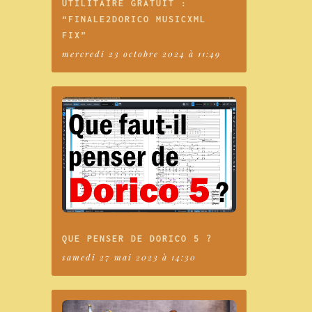
UTILITAIRE GRATUIT :
“FINALE2DORICO MUSICXML
FIX”
mercredi 23 octobre 2024 à 11:49
QUE PENSER DE DORICO 5 ?
samedi 27 mai 2023 à 14:30