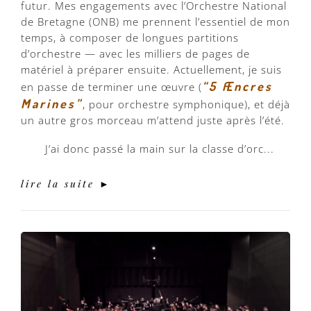
futur. Mes engagements avec l’Orchestre National
de Bretagne (ONB) me prennent l’essentiel de mon
temps, à composer de longues partitions
d’orchestre — avec les milliers de pages de
matériel à préparer ensuite. Actuellement, je suis
“5 Æncres
en passe de terminer une œuvre (
Marines”
, pour orchestre symphonique), et déjà
un autre gros morceau m’attend juste après l’été.
J’ai donc passé la main sur la classe d’orc...
lire la suite ►