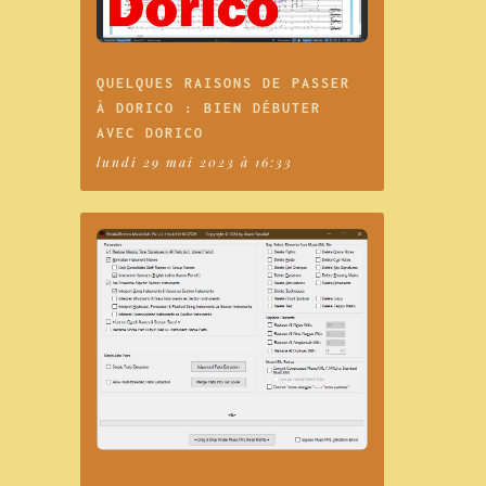
QUELQUES RAISONS DE PASSER
À DORICO : BIEN DÉBUTER
AVEC DORICO
lundi 29 mai 2023 à 16:33