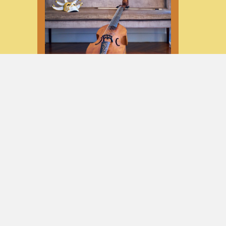
PETITE ÉTUDE SUR L’IMPACT
D’UNE SCORDATURA SUR LES
RÉSONANCES PAR SYMPATHIE
DES INSTRUMENTS À CORDES
dimanche 5 septembre 2021 à 18:16
DÉCÈS DE RICHARD WATERS,
INVENTEUR DU WATERPHONE
mercredi 11 septembre 2013 à 19:04