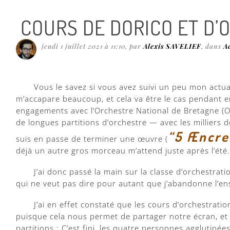
COURS DE DORICO ET D’
jeudi 1 juillet 2021 à 11:10
, par
Alexis SAVELIEF
, dans
A
Vous le savez si vous avez suivi un peu mon actua
m’accapare beaucoup, et cela va être le cas pendant
engagements avec l’Orchestre National de Bretagne (
de longues partitions d’orchestre — avec les milliers 
“5 Æncre
suis en passe de terminer une œuvre (
déjà un autre gros morceau m’attend juste après l’été.
J’ai donc passé la main sur la classe d’orchestrat
qui ne veut pas dire pour autant que j’abandonne l’en
J’ai en effet constaté que les cours d’orchestrati
puisque cela nous permet de partager notre écran, e
partitions : C’est fini, les quatre personnes agglutinée