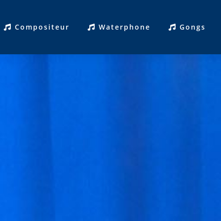
Compositeur
Waterphone
Gongs