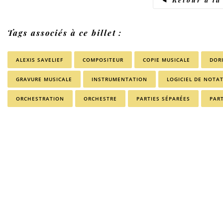
Tags associés à ce billet :
ALEXIS SAVELIEF
COMPOSITEUR
COPIE MUSICALE
DOR
GRAVURE MUSICALE
INSTRUMENTATION
LOGICIEL DE NOTA
ORCHESTRATION
ORCHESTRE
PARTIES SÉPARÉES
PAR