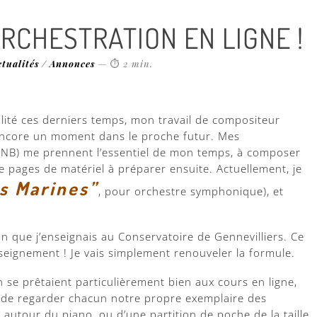
ORCHESTRATION EN LIGNE !
ctualités / Annonces
—
⏱
2 min
.
lité ces derniers temps, mon travail de compositeur
 encore un moment dans le proche futur. Mes
ONB) me prennent l’essentiel de mon temps, à composer
de pages de matériel à préparer ensuite. Actuellement, je
s Marines”
, pour orchestre symphonique), et
ion que j’enseignais au Conservatoire de Gennevilliers. Ce
seignement ! Je vais simplement renouveler la formule.
on se prêtaient particulièrement bien aux cours en ligne,
t de regarder chacun notre propre exemplaire des
s autour du piano, ou d’une partition de poche de la taille