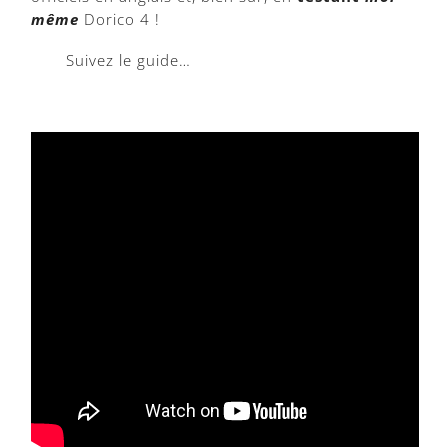
même
Dorico 4 !
Suivez le guide…