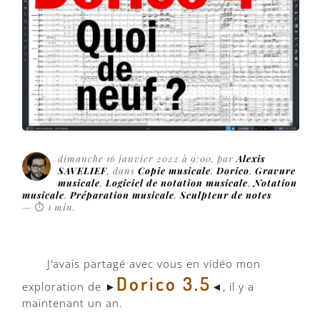
dimanche 16 janvier 2022 à 9:00
, par
Alexis
SAVELIEF
, dans
Copie musicale
,
Dorico
,
Gravure
musicale
,
Logiciel de notation musicale
,
Notation
musicale
,
Préparation musicale
,
Sculpteur de notes
—
⏱
1 min
.
J’avais partagé avec vous en vidéo mon
Dorico 3.5
exploration de ►
◄, il y a
maintenant un an.