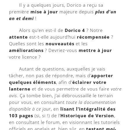
Il y a quelques jours, Dorico a reçu sa
première
mise à jour
majeure depuis
plus d'un
an et demi
!
Alors qu’en est-il de
Dorico 4
? Notre
attente
est-t-elle aujourd’hui
récompensée
?
Quelles sont les
nouveautés
et les
améliorations
? Devriez-vous
mettre à jour
votre licence ?
Autant de questions, auxquelles je vais
tâcher, non pas de répondre, mais d’
apporter
quelques éléments
, afin d’
éclairer votre
lanterne
et de vous permettre de vous faire
votre
avis
. Ça tombe bien, j’ai débroussaillé le terrain
pour vous, en consultant
toute la documentation
disponible à ce jour
, en
lisant l’intégralité des
103 pages
(si, si !) de l’
Historique de Version
,
en consultant le forum, en visionnant les tutoriels
officiels en anglais et, bien sûr, en
testant
moi-