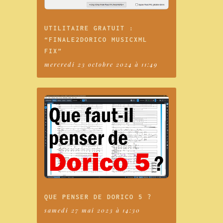
UTILITAIRE GRATUIT :
“FINALE2DORICO MUSICXML
FIX”
mercredi 23 octobre 2024 à 11:49
QUE PENSER DE DORICO 5 ?
samedi 27 mai 2023 à 14:30