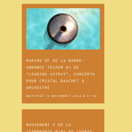
MAKING OF DE LA BANDE-
ANNONCE TEASER #1 DE
“LEADING ASTRAY”, CONCERTO
POUR CRISTAL BASCHET &
ORCHESTRE
mercredi 12 novembre 2014 à 17:19
MOUVEMENT 3 DE LA
“SYMPHONIE N°9” DE LUDWIG