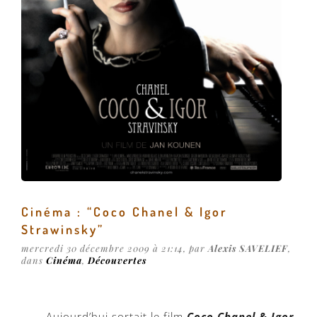
Cinéma : “Coco Chanel & Igor
Strawinsky”
mercredi 30 décembre 2009 à 21:14, par
Alexis SAVELIEF
,
dans
Cinéma
,
Découvertes
Aujourd’hui sortait le film
Coco Chanel & Igor