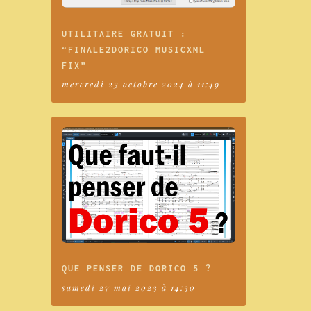
UTILITAIRE GRATUIT :
“FINALE2DORICO MUSICXML
FIX”
mercredi 23 octobre 2024 à 11:49
QUE PENSER DE DORICO 5 ?
samedi 27 mai 2023 à 14:30