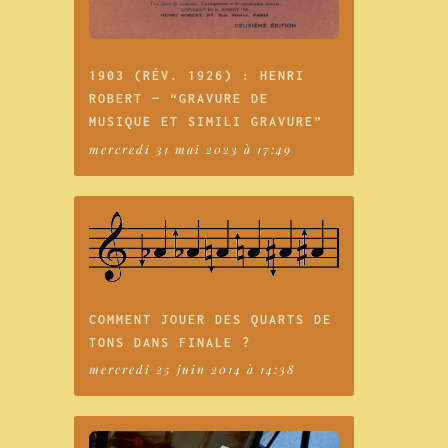
1903 (RÉV. 1926) : HENRI
ROBERT — “GRAVURE DE
MUSIQUE ET SIMILI GRAVURE”
mercredi 31 mai 2023 à 17:49
COMMENT JOUER DES QUARTS DE
TONS DANS FINALE ?
mercredi 25 juin 2014 à 14:38