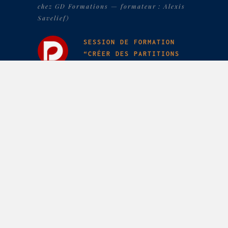
chez GD Formations — formateur : Alexis
Savelief)
SESSION DE FORMATION
“CRÉER DES PARTITIONS
PROFESSIONNELLES AVEC
DORICO”
13-17 avril 2026 (en distanciel, chez
apaxxdesigns — formateur : Alexis
Savelief)
SESSION DE FORMATION
“PRISE EN MAIN DE
DORICO PRO”
23-27 février 2026 (en présentiel à PARIS,
chez GD Formations — formateur : Alexis
Savelief)
SESSION DE FORMATION