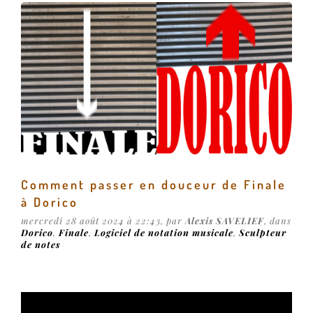
Comment passer en douceur de Finale
à Dorico
mercredi 28 août 2024 à 22:43, par
Alexis SAVELIEF
, dans
Dorico
,
Finale
,
Logiciel de notation musicale
,
Sculpteur
de notes