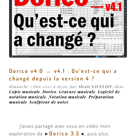
Dorico v4.0 → v4.1 : Qu’est-ce qui a
changé depuis la version 4 ?
dimanche 5 juin 2022 à 16:00, par
Alexis SAVELIEF
, dans
Copie musicale
,
Dorico
,
Gravure musicale
,
Logiciel de
notation musicale
,
Notation musicale
,
Préparation
musicale
,
Sculpteur de notes
J’avais partagé avec vous en vidéo mon
Dorico 3.5
exploration de ►
◄, puis plus