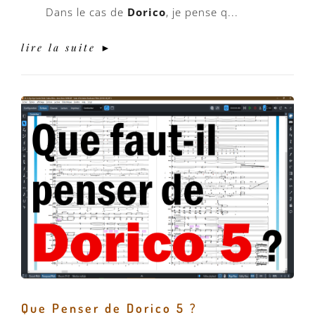
Dans le cas de
Dorico
, je pense q...
lire la suite ►
Que Penser de Dorico 5 ?