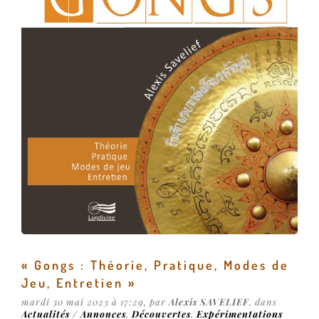
« Gongs : Théorie, Pratique, Modes de
Jeu, Entretien »
mardi 30 mai 2023 à 17:29, par
Alexis SAVELIEF
, dans
Actualités / Annonces
,
Découvertes
,
Expérimentations