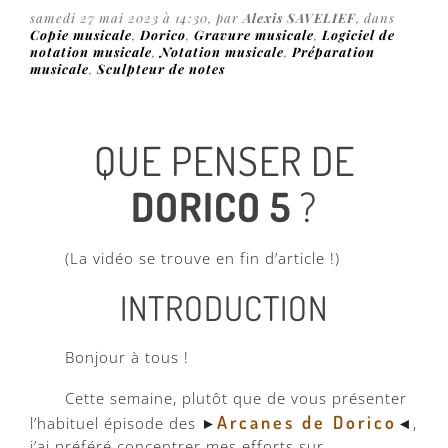
samedi 27 mai 2023 à 14:30, par
Alexis SAVELIEF
, dans
Copie musicale
,
Dorico
,
Gravure musicale
,
Logiciel de
notation musicale
,
Notation musicale
,
Préparation
musicale
,
Sculpteur de notes
QUE PENSER DE
DORICO 5
?
(La vidéo se trouve en fin d’article !)
INTRODUCTION
Bonjour à tous !
Cette semaine, plutôt que de vous présenter
Arcanes de Dorico
l’habituel épisode des ►
◄,
j’ai préféré concentrer mes efforts sur