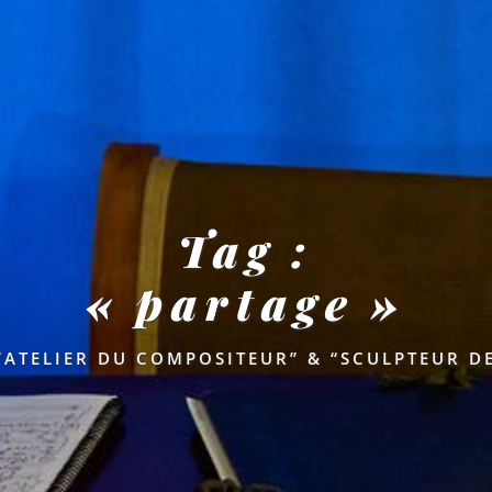
Tag :
« partage »
’ATELIER DU COMPOSITEUR” & “SCULPTEUR D