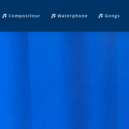
Compositeur
Waterphone
Gongs