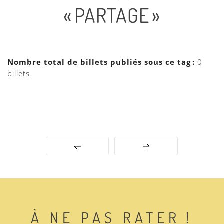
« PARTAGE »
Nombre total de billets publiés sous ce tag :
0
billets
◄ Préc.
Suiv. ►
À NE PAS RATER !