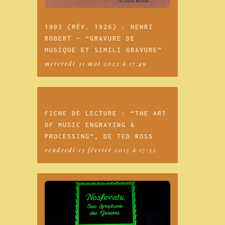
1903 (RÉV. 1926) : HENRI
ROBERT — “GRAVURE DE
MUSIQUE ET SIMILI GRAVURE”
mercredi 31 mai 2023 à 17:49
FICHE DE LECTURE : “THE ART
OF MUSIC ENGRAVING &
PROCESSING”, DE TED ROSS
vendredi 13 février 2015 à 17:32