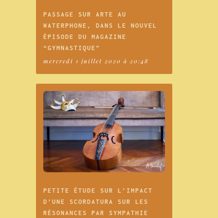
PASSAGE SUR ARTE AU
WATERPHONE, DANS LE NOUVEL
ÉPISODE DU MAGAZINE
“GYMNASTIQUE”
mercredi 1 juillet 2020 à 20:48
PETITE ÉTUDE SUR L’IMPACT
D’UNE SCORDATURA SUR LES
RÉSONANCES PAR SYMPATHIE