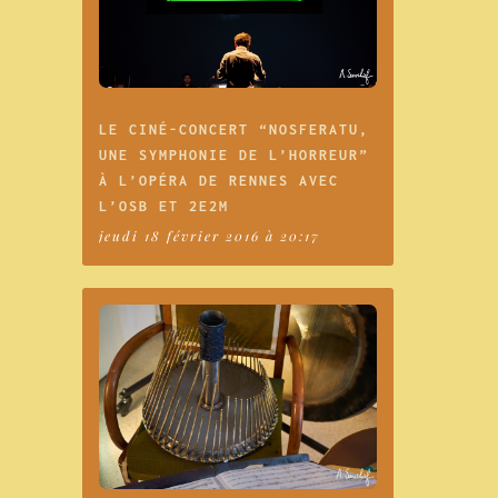
LE CINÉ-CONCERT “NOSFERATU,
UNE SYMPHONIE DE L’HORREUR”
À L’OPÉRA DE RENNES AVEC
L’OSB ET 2E2M
jeudi 18 février 2016 à 20:17