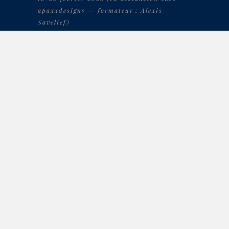
apaxxdesigns — formateur : Alexis
Savelief)
“LES CABRIS”, CRÉATION
DE BABY CONCERT POUR
ORCHESTRE SYMPHONIQUE &
CABRIS TURBULENTS
samedi 29 novembre à 10h45
(
Orchestre
National de Cannes (ONC)
,
Auditorium
des Arlucs, Cannes la Bocca
)
“LES CABRIS”, CRÉATION
DE BABY CONCERT POUR
ORCHESTRE SYMPHONIQUE &
CABRIS TURBULENTS
samedi 29 novembre à 9h15
(
Orchestre
National de Cannes (ONC)
,
Auditorium
des Arlucs, Cannes la Bocca
)