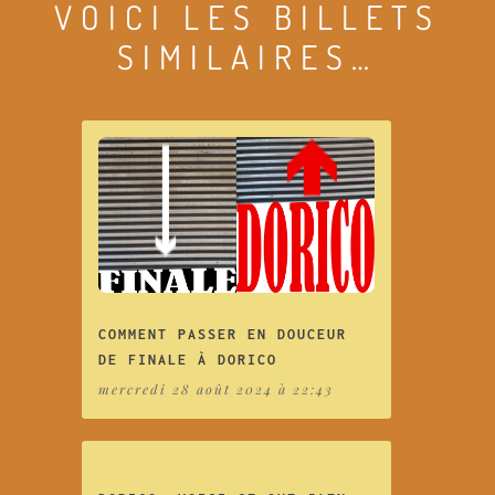
VOICI LES BILLETS
SIMILAIRES…
COMMENT PASSER EN DOUCEUR
DE FINALE À DORICO
mercredi 28 août 2024 à 22:43