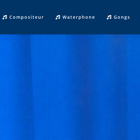
Compositeur
Waterphone
Gongs