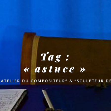
Tag :
« astuce »
’ATELIER DU COMPOSITEUR” & “SCULPTEUR D