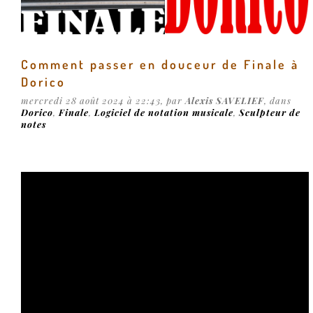
Comment passer en douceur de Finale à
Dorico
mercredi 28 août 2024 à 22:43, par
Alexis SAVELIEF
, dans
Dorico
,
Finale
,
Logiciel de notation musicale
,
Sculpteur de
notes