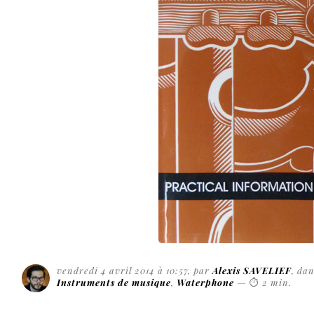
vendredi 4 avril 2014 à 10:57
, par
Alexis SAVELIEF
, da
Instruments de musique
,
Waterphone
—
⏱
2 min
.