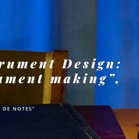
trument Design:
rument making”,
 DE NOTES”