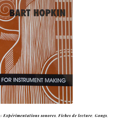
ns
Expérimentations sonores
,
Fiches de lecture
,
Gongs
,