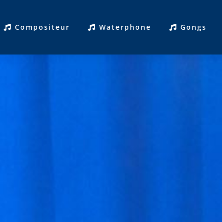
Compositeur
Waterphone
Gongs