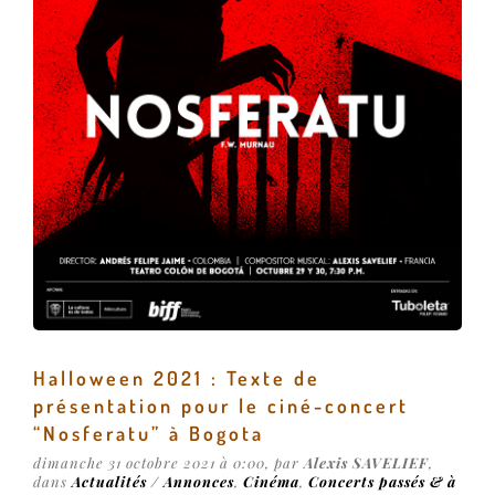
Halloween 2021 : Texte de
présentation pour le ciné-concert
“Nosferatu” à Bogota
dimanche 31 octobre 2021 à 0:00, par
Alexis SAVELIEF
,
dans
Actualités / Annonces
,
Cinéma
,
Concerts passés & à