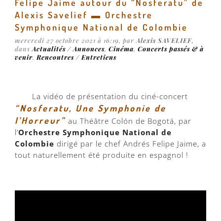
Felipe Jaime autour du “Nosferatu” de
Alexis Savelief ▬ Orchestre
Symphonique National de Colombie
mercredi 27 octobre 2021 à 16:19, par
Alexis SAVELIEF
,
dans
Actualités / Annonces
,
Cinéma
,
Concerts passés & à
venir
,
Rencontres / Entretiens
La vidéo de présentation du ciné-concert
“Nosferatu, Une Symphonie de
l’Horreur”
au Théâtre Colón de Bogotá, par
l’
Orchestre Symphonique National de
Colombie
dirigé par le chef Andrés Felipe Jaime, a
tout naturellement été produite en espagnol !