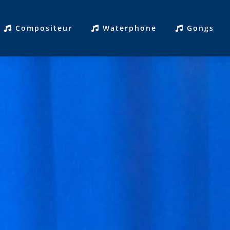
Compositeur
Waterphone
Gongs