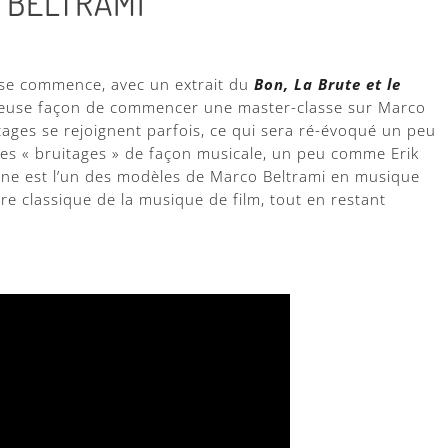
O BELTRAMI
sse commence, avec un extrait du
Bon, La Brute et le
rieuse façon de commencer une master-classe sur Marco
tages se rejoignent parfois, ce qui sera ré-évoqué un peu
 des « bruitages » de façon musicale, un peu comme Erik
icone est l’un des modèles de Marco Beltrami en musique
tre classique de la musique de film, tout en restant