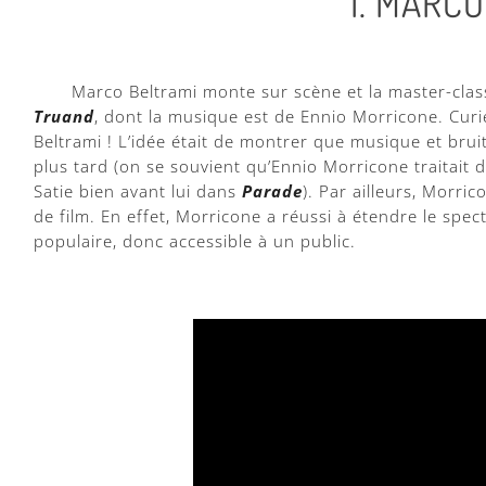
I. MARC
Marco Beltrami monte sur scène et la master-cla
Truand
, dont la musique est de Ennio Morricone. Cu
Beltrami ! L’idée était de montrer que musique et brui
plus tard (on se souvient qu’Ennio Morricone traitait
Satie bien avant lui dans
Parade
). Par ailleurs, Morr
de film. En effet, Morricone a réussi à étendre le spec
populaire, donc accessible à un public.