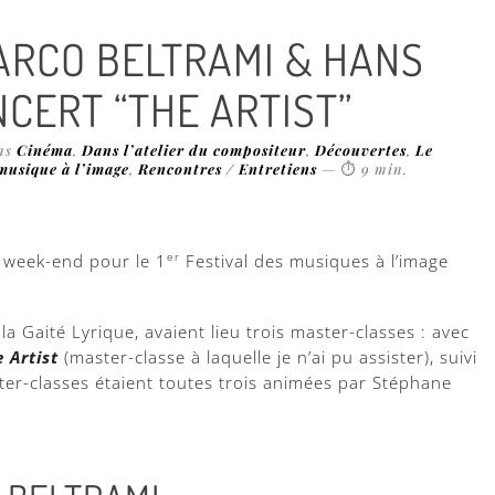
RCO BELTRAMI & HANS
NCERT “THE ARTIST”
ans
Cinéma
,
Dans l’atelier du compositeur
,
Découvertes
,
Le
musique à l’image
,
Rencontres / Entretiens
—
⏱
9 min
.
 week-end pour le 1
er
Festival des musiques à l’image
a Gaité Lyrique, avaient lieu trois master-classes : avec
 Artist
(master-classe à laquelle je n’ai pu assister), suivi
er-classes étaient toutes trois animées par Stéphane