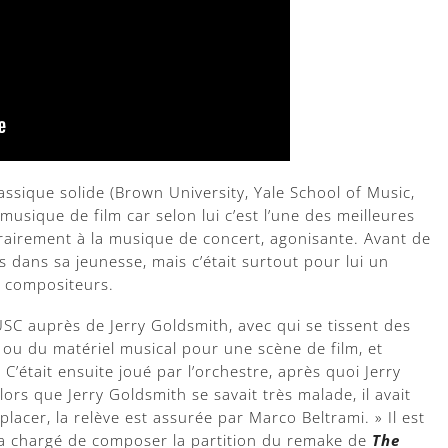
ssique solide (Brown University, Yale School of Music,
musique de film car selon lui c’est l’une des meilleures
rairement à la musique de concert, agonisante. Avant de
s dans sa jeunesse, mais c’était surtout pour lui un
s compositeurs.
SC auprès de Jerry Goldsmith, avec qui se tissent des
e ou du matériel musical pour une scène de film, et
. C’était ensuite joué par l’orchestre, après quoi Jerry
alors que Jerry Goldsmith se savait très malade, il avait
lacer, la relève est assurée par Marco Beltrami. » Il est
era chargé de composer la partition du remake de
The