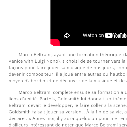
Marco Beltrami, ayant une formation théorique cla
Venice with Luigi Nono), a choisi de se tourner vers la 
façons pour faire jouer sa musique de nos jours, cont
devenir compositeur, il a joué entre autres du hautboi
moyen d’aborder et de découvrir de la musique et de
Marco Beltrami complète ensuite sa formation à U
liens d’amitié. Parfois, Goldsmith lui donnait un thèm
Beltrami devait le développer, le faire coller à la scène
Goldsmith faisait jouer sa version… À la fin de sa vie, 
déclaré : « Après moi, il y aura quelqu’un pour me remp
d’ailleurs intéressant de noter que Marco Beltrami s