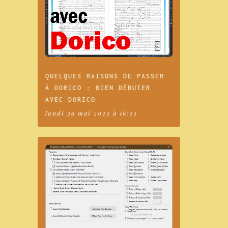
QUELQUES RAISONS DE PASSER
À DORICO : BIEN DÉBUTER
AVEC DORICO
lundi 29 mai 2023 à 16:33