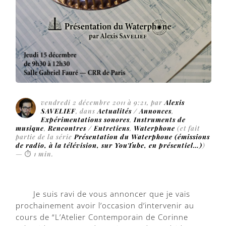
vendredi 2 décembre 2011 à 9:21
, par
Alexis
SAVELIEF
, dans
Actualités / Annonces
,
Expérimentations sonores
,
Instruments de
musique
,
Rencontres / Entretiens
,
Waterphone
(et fait
partie de la série
Présentation du Waterphone (émissions
de radio, à la télévision, sur YouTube, en présentiel…)
)
—
⏱
1 min
.
Je suis ravi de vous annoncer que je vais
prochainement avoir l’occasion d’intervenir au
cours de “L’Atelier Contemporain de Corinne