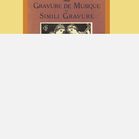
1903 (RÉV. 1926) : HENRI
ROBERT — “GRAVURE DE
MUSIQUE ET SIMILI GRAVURE”