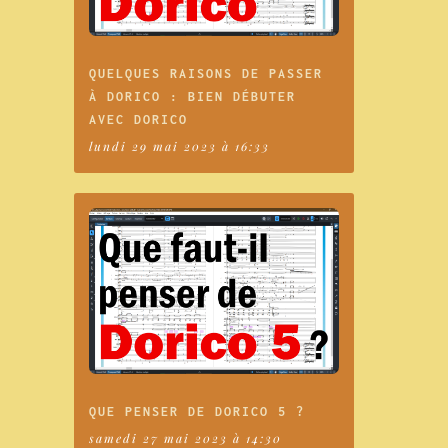
QUELQUES RAISONS DE PASSER
À DORICO : BIEN DÉBUTER
AVEC DORICO
lundi 29 mai 2023 à 16:33
QUE PENSER DE DORICO 5 ?
samedi 27 mai 2023 à 14:30