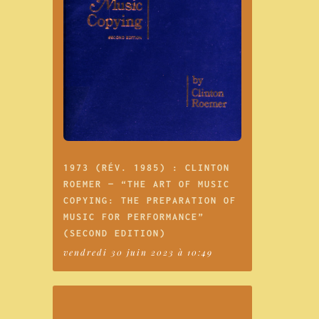
1973 (RÉV. 1985) : CLINTON
ROEMER — “THE ART OF MUSIC
COPYING: THE PREPARATION OF
MUSIC FOR PERFORMANCE”
(SECOND EDITION)
vendredi 30 juin 2023 à 10:49