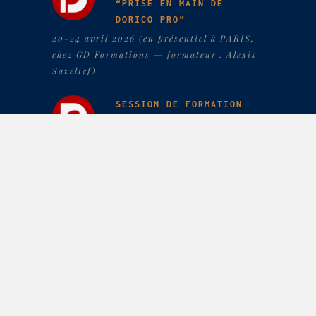
“PRISE EN MAIN DE
DORICO PRO”
20-24 avril 2026 (en présentiel à PARIS,
chez GD Formations — formateur : Alexis
Savelief)
SESSION DE FORMATION
“CRÉER DES PARTITIONS
PROFESSIONNELLES AVEC
DORICO”
13-17 avril 2026 (en distanciel, chez
apaxxdesigns — formateur : Alexis
Savelief)
SESSION DE FORMATION
“PRISE EN MAIN DE
DORICO PRO”
23-27 février 2026 (en présentiel à PARIS,
chez GD Formations — formateur : Alexis